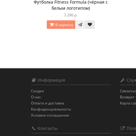
Футболка Fitness Formula (чёрная с
белым логотипом)
3 290 р.
В корзину
Информация
Служ
Скидки
Связатьс
О нас
Возврат 
Оплата и доставка
Карта са
Конфиденциальность
Условия соглашения
Контакты
Поле