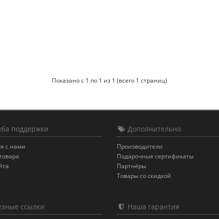
Показано с 1 по 1 из 1 (всего 1 страниц)
ба поддержки
Дополнительно
я с нами
Производители
товара
Подарочные сертификаты
йта
Партнёры
Товары со скидкой
зные ссылки
Наша гарантия