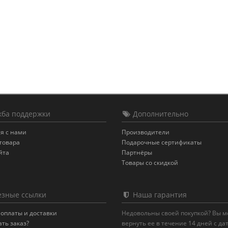
ба поддержки
Дополнительно
я с нами
Производители
товара
Подарочные сертификаты
йта
Партнёры
Товары со скидкой
зные ссылки
Наша гарантия
оплаты и доставки
Недовольны своей покупкой? Вы 
ать заказ?
вернуть ее в течение 14 дней с да