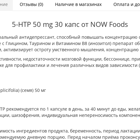
ние
Отзывы (0)
Наличие в магазинах
Оплата и до
5-HTP 50 mg 30 капс от NOW Foods
уральный антидепрессант, способный повышать концентрацию 
се с Глицином, Таурином и Витамином B8 (инозитол) препарат 
, активизирует остроту умственного мышления, концентрацию
ктивности, недостаточности мозговой функции, бессоннице, пр
 для профилактики и лечения различных видов зависимости (от
licifolia) (семя) 50 мг
Р рекомендуется по 1 капсуле в день, за 40 минут до еды, жела
ации, шизофрения, индивидуальная непереносимость компонен
мость ингредиентов продукта, беременность, период лактации
комендуемую дневную порцию. Перед началом приёма проконсул