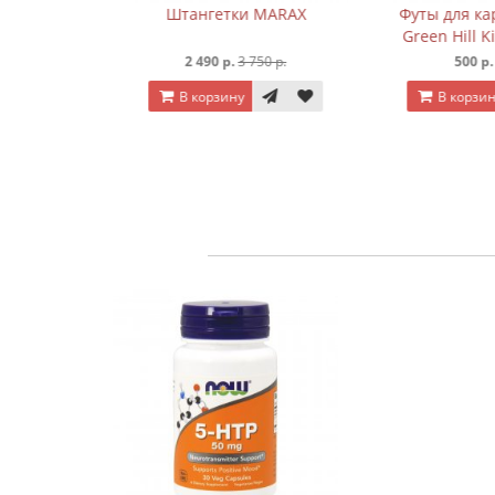
 Arawaza
Штангетки MARAX
Футы для кар
)
Green Hill Ki
р.
2 490 р.
3 750 р.
500 р.
7
В корзину
В корзину