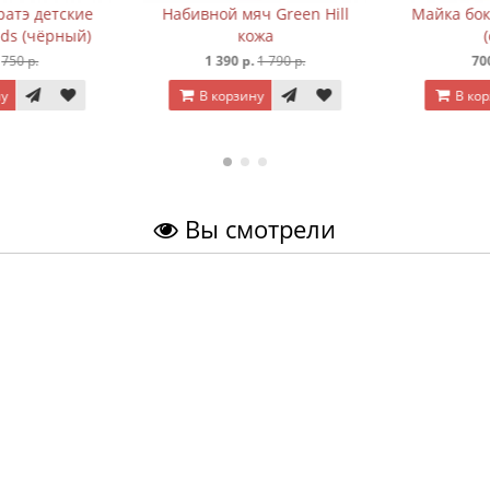
атэ детские
Набивной мяч Green Hill
Майка боксё
ds (чёрный)
кожа
(с
50 р.
1 390 р.
1 790 р.
700 
В корзину
В корз
Вы смотрели