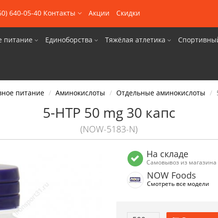
60) 640-05-40
Контакты
Акции
Скидки
е питание
Единоборства
Тяжёлая атлетика
Спортивны
вное питание
Аминокислоты
Отдельные аминокислоты
5-HTP 50 mg 30 капс
(NOW-5183-N)
На складе
Самовывоз из магазина
NOW Foods
Смотреть все модели