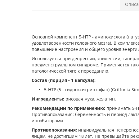
Описа
Основной компонент 5-НТР - аминокислота (нат
удовлетворенности головного мозга). В комплек
повышение настроения и общего уровня энергии
Используется при депрессии, эпилепсии, гипера
предменструальном синдроме. Применяется также
патологической тяге к перееданию.
Состав (порция - 1 капсула):
5-HTP (5 - гидрокситриптофан) (Griffonia Simp
Ингредиенты:
рисовая мука, желатин.
Рекомендации по применению:
принимать 5-НТ
Противопоказания: беременность и период лакт
ингибиторами
Противопоказания:
индивидуальная непереноси
лицам, не достигшим 18 лет. Не превышайте ре