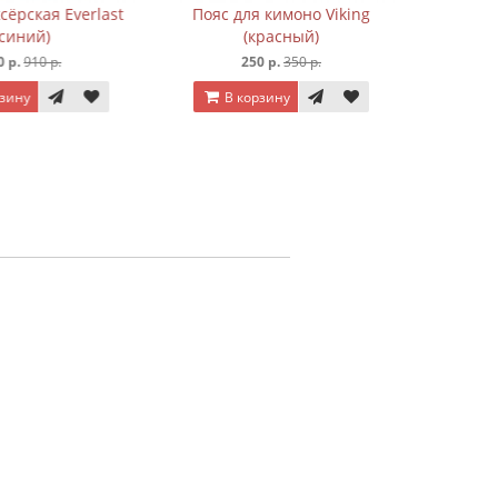
рская Everlast
Пояс для кимоно Viking
иний)
(красный)
р.
910 р.
250 р.
350 р.
ину
В корзину