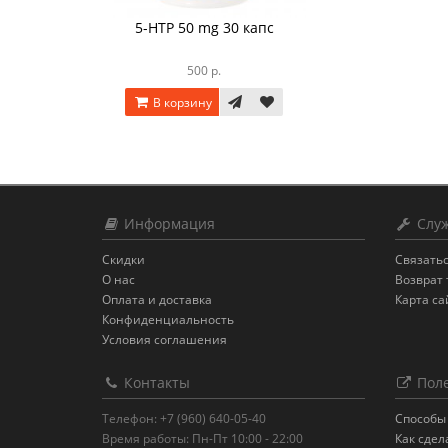
5-HTP 50 mg 30 капс
500 р.
В корзину
Информация
Служ
Скидки
Связатьс
О нас
Возврат 
Оплата и доставка
Карта са
Конфиденциальность
Условия соглашения
Контакты
Поле
Телефон: +7 (960) 640-05-40
Способы 
Время работы: Пн-Пт 10:00 - 22:00
Как сдел