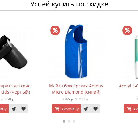
Успей купить по скидке
атэ детские
Майка боксёрская Adidas
Acetyl L-Car
ds (чёрный)
Micro Diamond (синий)
50 р.
865 р.
1 790 р.
920 р
В корзину
В корз