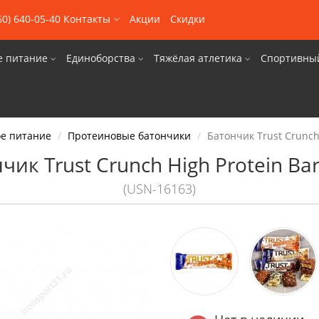
60) 640-05-40
Контакты
Акции
Скидки
е питание
Единоборства
Тяжёлая атлетика
Спортивны
е питание
Протеиновые батончики
Батончик Trust Crunch 
чик Trust Crunch High Protein Bar
(USN-16163)