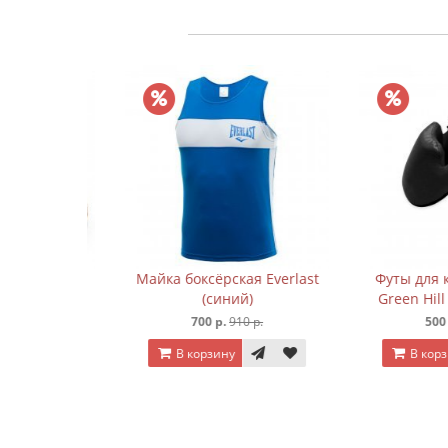
ARAX
Майка боксёрская Everlast
Футы для кар
(синий)
Green Hill Ki
 р.
700 р.
910 р.
500 р.
7
В корзину
В корзину