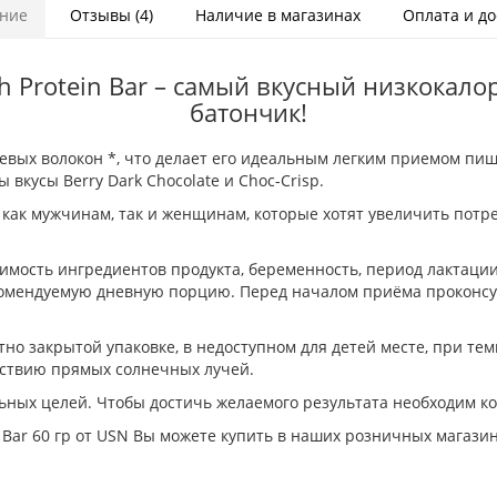
ние
Отзывы (4)
Наличие в магазинах
Оплата и до
gh Protein Bar – самый вкусный низкока
батончик!
пищевых волокон *, что делает его идеальным легким приемом пи
 вкусы Berry Dark Chocolate и Choc-Crisp.
как мужчинам, так и женщинам, которые хотят увеличить потре
мость ингредиентов продукта, беременность, период лактации
комендуемую дневную порцию. Перед началом приёма проконсул
но закрытой упаковке, в недоступном для детей месте, при тем
йствию прямых солнечных лучей.
ьных целей. Чтобы достичь желаемого результата необходим к
 Bar 60 гр от USN Вы можете купить в наших розничных магази