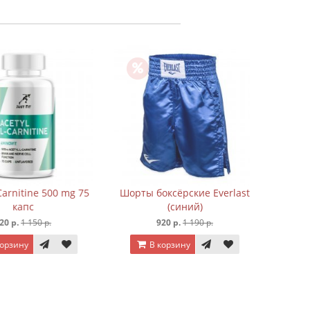
Майка б
Amateur
7
В к
nitine 500 mg 75
Шорты боксёрские Everlast
капc
(синий)
.
1 150 р.
920 р.
1 190 р.
ину
В корзину