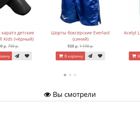
атэ детские
Шорты боксёрские Everlast
Acetyl L-Car
ds (чёрный)
(синий)
50 р.
920 р.
1 190 р.
920 р
В корзину
В корз
Вы смотрели