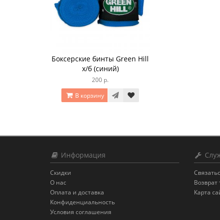
Боксерские бинты Green Hill
х/б (синий)
200 р.
В корзину
Информация
Служ
Скидки
Связатьс
О нас
Возврат 
Оплата и доставка
Карта са
Конфиденциальность
Условия соглашения