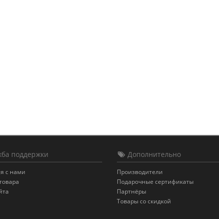
ба поддержки
Дополнительно
я с нами
Производители
товара
Подарочные сертификаты
йта
Партнёры
Товары со скидкой