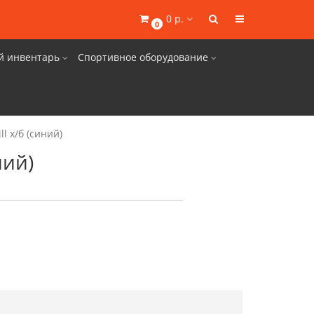
0 р.
0
й инвентарь
Спортивное оборудование
l х/б (синий)
ний)