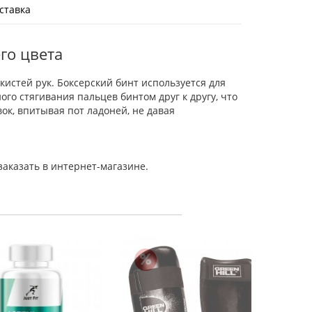
ставка
его цвета
кистей рук. Боксерский бинт используется для
го стягивания пальцев бинтом друг к другу, что
ок, впитывая пот ладоней, не давая
заказать в интернет-магазине.
Пояс дл
3
В к