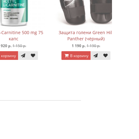
nitine 500 mg 75
Защита голени Green Hill
капc
Panther (чёрный)
.
1 150 р.
1 190 р.
1 190 р.
ину
В корзину