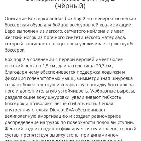
(чёрный)
Описание Боксерки adidas box hog 2 это невероятно легкая
боксерская обувь для бойцов всех уровней квалификации.
Верх выполнен из легкого, сетчатого нейлона и имеет
жесткий носок из прочного синтетического материала,
который защищает пальцы ног и увеличивает срок службы
боксерок.
Box hog 2 в сравнении с первой версией имеет более
высокий верх на 1,5 см., длина голенища 20,3 см.,
благодаря чему обеспечивается поддержка лодыжки и
фиксация голеностопных мышц. Симметричная шнуровка
создает более плотную и комфортную посадку боксерок на
ноге и дополнительную устойчивость. V-образные вырезы,
разделяющие зону шнуровки, увеличивают гибкость
боксерок и позволяют легче сгибать ноги. Легкая
внутренняя стелька Die-cut EVA обеспечивает
великолепную амортизацию и создает равномерное
распределение нагрузок по поверхности подошвы ступни.
Жесткий задник надежно фиксирует пятку и голеностопный
сустав, препятствуя вывиху стопы при динамичном