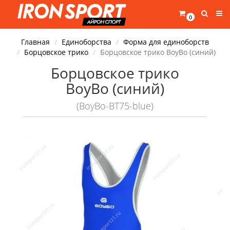
0
Главная
Единоборства
Форма для единоборств
Борцовское трико
Борцовское трико BoyBo (синий)
Борцовское трико
BoyBo (синий)
(BoyBo-BT75-blue)