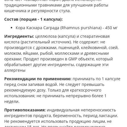
традиционными травниками для улучшения работы
кишечника и регулярности стула.
Состав (порция - 1 капсула):
Кора Каскара Саграда (Rhamnus purshiana) - 450 мг
Ингредиенты:
целлюлоза (капсула) и стеаратиновая
кислота (растительный источник). Не содержит: не
производится с дрожжами, пшеницей, клейковиной, соей,
молоком, яйцами, рыбой, моллюсками и древесными
орехами; Продукт произведен в GMP объекте, который
обрабатывает другие ингредиенты, содержащие эти
аллергены
Рекомендации по применению:
принимать по 1 капсуле
перед сном запивая водой. Не следует превышать
рекомендуемую дозу. Только для краткосрочного
использования; не принимать непрерывно более 1
недели.
Противопоказания:
индивидуальная непереносимость
ингредиентов продукта, беременность, период лактации.
Не рекомендуется использовать продукцию лицам, не
достигшим 18 лет. Не превышайте рекомендуемую