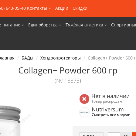
60) 640-05-40
Контакты
Акции
Скидки
е питание
Единоборства
Тяжёлая атлетика
Спортивны
лавная
БАДы
Хондропротекторы
Collagen+ Powder 600 
Collagen+ Powder 600 гр
(Nv-18873)
Нет в наличии
Товар распродан
Nutriversum
Смотреть все модели