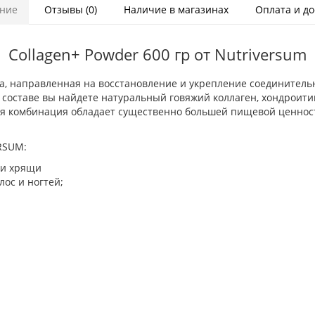
ние
Отзывы (0)
Наличие в магазинах
Оплата и до
Collagen+ Powder 600 гр от Nutriversum
ка, направленная на восстановление и укрепление соединительн
составе вы найдете натуральный говяжий коллаген, хондроитин
кая комбинация обладает существенно большей пищевой ценнос
RSUM:
 и хрящи
лос и ногтей;