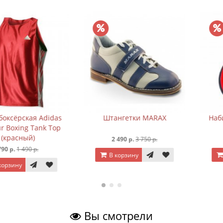
ская Adidas
Штангетки MARAX
Набивной м
ng Tank Top
ный)
2 490 р.
3 750 р.
1 390 
490 р.
В корзину
В корз
Вы смотрели