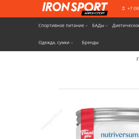
+7 (9
Спортивное питание
БАДы
Диетическо
Одежда, сумки
Бренды
Г