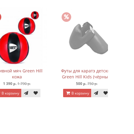
Майка бо
7
В к
яч Green Hill
Футы для каратэ детские
кожа
Green Hill Kids (чёрный)
р.
1 790 р.
500 р.
750 р.
ину
В корзину