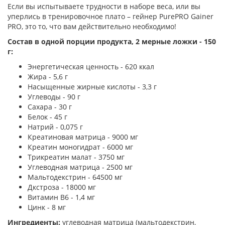
Если вы испытываете трудности в наборе веса, или вы
уперлись в тренировочное плато – гейнер PurePRO Gainer
PRO, это то, что вам действительно необходимо!
Состав в одной порции продукта
, 2 мерные ложки - 150
г
:
Энергетическая ценность - 620 ккал
Жира - 5,6 г
Насыщенные жирные кислоты - 3,3 г
Углеводы - 90 г
Сахара - 30 г
Белок - 45 г
Натрий - 0,075 г
Креатиновая матрица - 9000 мг
Креатин моногидрат - 6000 мг
Трикреатин малат - 3750 мг
Углеводная матрица - 2500 мг
Мальтодекстрин - 64500 мг
Дкстроза - 18000 мг
Витамин В6 - 1,4 мг
Цинк - 8 мг
Ингредиенты:
углеводная матрица (мальтодекстрин,