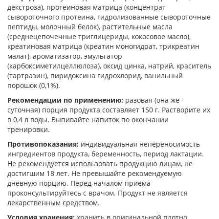
декстроза), протеиновая матрица (концентрат
сывороточного протеина, гидролизованные сывороточные
пептиды, молочный белок), растительные масла
(среднецепочечные триглицериды, кокосовое масло),
креатиновая матрица (креатин моногидрат, трикреатин
малат), ароматизатор, эмульгатор
(карбоксиметилцеллюлоза), оксид цинка, натрий, краситель
(тартразин), пиридоксина гидрохлорид, ванильный
порошок (0,1%).
Рекомендации по применению:
разовая (она же -
суточная) порция продукта составляет 150 г. Растворите их
в 0,4 л воды. Выпивайте напиток по окончании
тренировки.
Противопоказания:
индивидуальная непереносимость
ингредиентов продукта, беременность, период лактации.
Не рекомендуется использовать продукцию лицам, не
достигшим 18 лет. Не превышайте рекомендуемую
дневную порцию. Перед началом приёма
проконсультируйтесь с врачом. Продукт не является
лекарственным средством.
Условия хранения:
хранить в оригинальной плотно