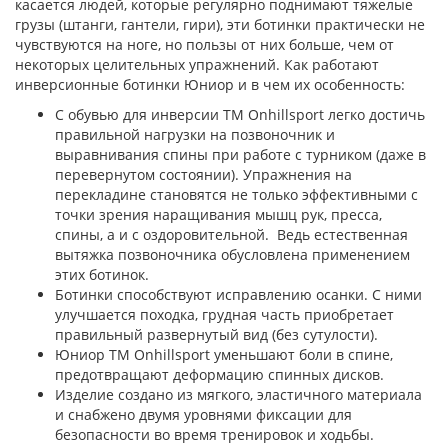
касается людей, которые регулярно поднимают тяжелые
грузы (штанги, гантели, гири), эти ботинки практически не
чувствуются на ноге, но пользы от них больше, чем от
некоторых целительных упражнений. Как работают
инверсионные ботинки Юниор и в чем их особенность:
С обувью для инверсии ТМ Onhillsport легко достичь
правильной нагрузки на позвоночник и
выравнивания спины при работе с турником (даже в
перевернутом состоянии). Упражнения на
перекладине становятся не только эффективными с
точки зрения наращивания мышц рук, пресса,
спины, а и с оздоровительной. Ведь естественная
вытяжка позвоночника обусловлена применением
этих ботинок.
Ботинки способствуют исправлению осанки. С ними
улучшается походка, грудная часть приобретает
правильный развернутый вид (без сутулости).
Юниор ТМ Onhillsport уменьшают боли в спине,
предотвращают деформацию спинных дисков.
Изделие создано из мягкого, эластичного материала
и снабжено двумя уровнями фиксации для
безопасности во время тренировок и ходьбы.