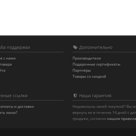
ба поддержки
Дополнительно
я с нами
Производители
товара
Подарочные сертификаты
йта
Партнёры
Товары со скидкой
зные ссылки
Наша гарантия
оплаты и доставки
Недовольны своей покупкой? Вы 
ать заказ?
вернуть ее в течение 14 дней с да
продажи, согласно
нашим правил