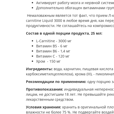
Активирует работу мозга и нервной систем
Дополнительно обогащен витаминами групп
Немаловажным является тот факт, что прием Л-к
carnitine Liquid 3000 в любое время дня, как п
продуктивности. Не соглашайтесь на компромиссы
Состав в одной порции продукта
, 25 мл
:
L-Carnitine - 3000 мг
Витамин В5 - 6 мг
Витамин В6 - 1,4 мг
Витамин С - 120 мг
Хром - 150 мг
Ингредиенты:
вода, карнитин, пищевая кислота 
карбоксиметилцеллюлоза), хрома (III), - пиколина
Рекомендации по применению:
одну порцию з
Противопоказания:
индивидуальная непереноси
лицам, не достигшим 18 лет. Не превышайте ре
лекарственным средством.
Условия хранения:
хранить в оригинальной плот
влажности не более 75 %. Не подвергайте возде