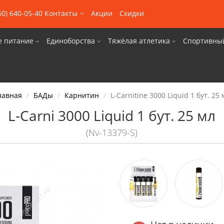
60) 640-05-40
Контакты
Акции
Скидки
е питание
Единоборства
Тяжёлая атлетика
Спортивны
лавная
БАДы
Карнитин
L-Carnitine 3000 Liquid 1 бут. 25 
L-Carni 3000 Liquid 1 бут. 25 мл
(Nv-13379-S)