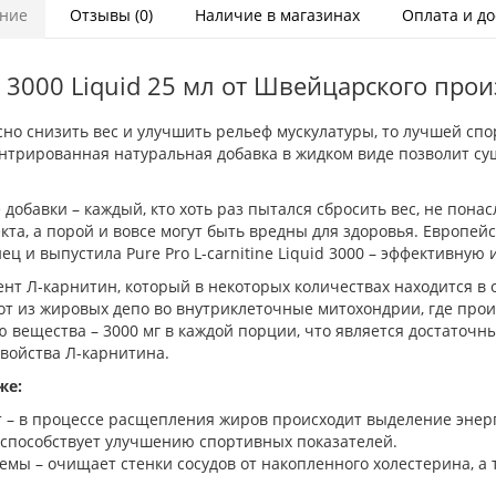
ние
Отзывы (0)
Наличие в магазинах
Оплата и до
e 3000 Liquid 25 мл от Швейцарского про
но снизить вес и улучшить рельеф мускулатуры, то лучшей спорт
центрированная натуральная добавка в жидком виде позволит 
бавки – каждый, кто хоть раз пытался сбросить вес, не понасл
кта, а порой и вовсе могут быть вредны для здоровья. Европей
ц и выпустила Pure Pro L-carnitine Liquid 3000 – эффективную
нт Л-карнитин, который в некоторых количествах находится в 
от из жировых депо во внутриклеточные митохондрии, где про
 вещества – 3000 мг в каждой порции, что является достаточ
свойства Л-карнитина.
же:
– в процессе расщепления жиров происходит выделение энерг
способствует улучшению спортивных показателей.
емы – очищает стенки сосудов от накопленного холестерина, а