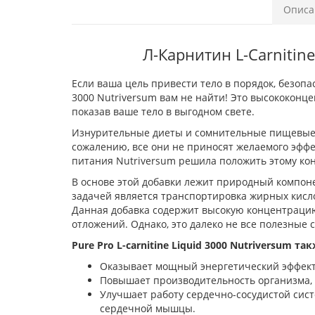
Описа
Л-Карнитин L-Carnitin
Если ваша цель привести тело в порядок, безопас
3000 Nutriversum вам не найти! Это высококон
показав ваше тело в выгодном свете.
Изнурительные диеты и сомнительные пищевые до
сожалению, все они не приносят желаемого эффе
питания Nutriversum решила положить этому коне
В основе этой добавки лежит природный компоне
задачей является транспортировка жирных кисл
Данная добавка содержит высокую концентрацию
отложений. Однако, это далеко не все полезные 
Pure Pro L-carnitine Liquid 3000 Nutriversum так
Оказывает мощный энергетический эффект 
Повышает производительность организма, 
Улучшает работу сердечно-сосудистой сист
сердечной мышцы.