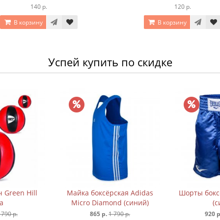
140 р.
120 р.
В корзину
В корзину
Успей купить по скидке
 Green Hill
Майка боксёрская Adidas
Шорты боксё
а
Micro Diamond (синий)
(с
 790 р.
865 р.
1 790 р.
920 р