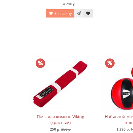
4 290 р.
В корзину
ARAX
Пояс для кимоно Viking
Набивной мяч
(красный)
кож
 р.
250 р.
350 р.
1 390 р.
1