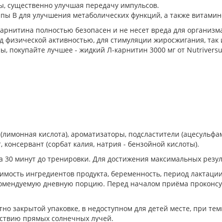
ы, существенно улучшая передачу импульсов.
ы В для улучшения метаболических функций, а также витамин
арнитина полностью безопасен и не несет вреда для организма
еред физической активностью, для стимуляции жиросжигания, так
, покупайте лучшее - жидкий Л-карнитин 3000 мг от Nutrivers
(лимонная кислота), ароматизаторы, подсластители (ацесульфам 
т, консервант (сорбат калия, натрия - бензойной кислоты).
а 30 минут до тренировки. Для достижения максимальных резул
мость ингредиентов продукта, беременность, период лактации
комендуемую дневную порцию. Перед началом приёма проконсул
но закрытой упаковке, в недоступном для детей месте, при те
йствию прямых солнечных лучей.