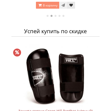
ну
В корзину
Успей купить по скидке
Защита голени Green Hill Panther (чёрный)