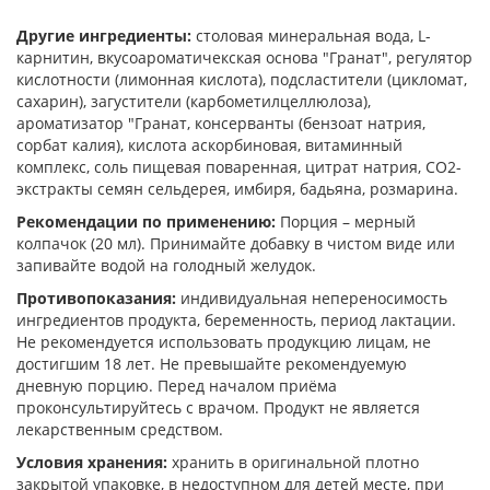
Другие ингредиенты:
столовая минеральная вода, L-
карнитин, вкусоароматичекская основа "Гранат", регулятор
кислотности (лимонная кислота), подсластители (цикломат,
сахарин), загустители (карбометилцеллюлоза),
ароматизатор "Гранат, консерванты (бензоат натрия,
сорбат калия), кислота аскорбиновая, витаминный
комплекс, соль пищевая поваренная, цитрат натрия, CO2-
экстракты семян сельдерея, имбиря, бадьяна, розмарина.
Рекомендации по применению:
Порция – мерный
колпачок (20 мл). Принимайте добавку в чистом виде или
запивайте водой на голодный желудок.
Противопоказания:
индивидуальная непереносимость
ингредиентов продукта, беременность, период лактации.
Не рекомендуется использовать продукцию лицам, не
достигшим 18 лет. Не превышайте рекомендуемую
дневную порцию. Перед началом приёма
проконсультируйтесь с врачом. Продукт не является
лекарственным средством.
Условия хранения:
хранить в оригинальной плотно
закрытой упаковке, в недоступном для детей месте, при