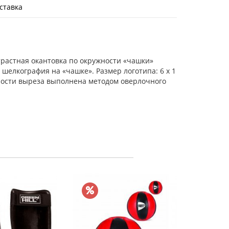
ставка
трастная окантовка по окружности «чашки»
шелкография на «чашке». Размер логотипа: 6 х 1
жности выреза выполнена методом оверлочного
Майка б
Micro 
8
В к