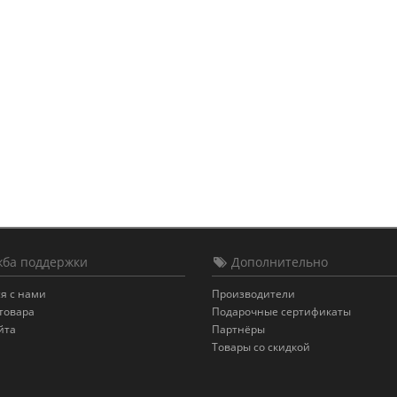
ба поддержки
Дополнительно
я с нами
Производители
товара
Подарочные сертификаты
йта
Партнёры
Товары со скидкой