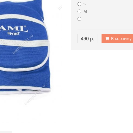
S
M
L
490 р.
В корзину