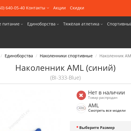
60) 640-05-40
Контакты
Акции
Скидки
е питание
Единоборства
Тяжёлая атлетика
Спортивны
Единоборства
Наколенники спортивные
Наколенник AM
Наколенник AML (синий)
(BI-333-Blue)
Нет в наличии
Товар распродан
AML
Смотреть все модели
Выберите Размер