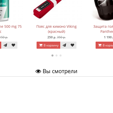
ine 500 mg 75
Пояс для кимоно Viking
Защита гол
c
(красный)
Panthe
150 р.
250 р.
350 р.
1 190 
В корзину
В корз
Вы смотрели