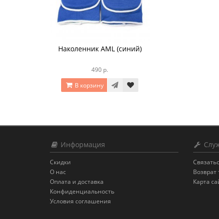
Наколенник AML (синий)
490 р.
В корзину
Информация
Служ
Скидки
Связатьс
О нас
Возврат 
Оплата и доставка
Карта са
Конфиденциальность
Условия соглашения