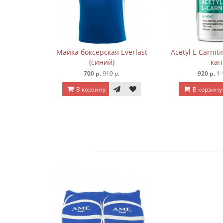
 Everlast
Майка боксёрская Everlast
Acetyl L-Carnit
(синий)
кап
р.
700 р.
910 р.
920 р.
1 
В корзину
В корзину