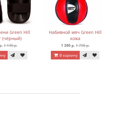
ени Green Hill
Набивной мяч Green Hill
r (чёрный)
кожа
р.
1 190 р.
1 390 р.
1 790 р.
ину
В корзину