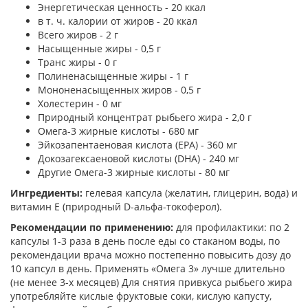
Энергетическая ценность - 20 ккал
в т. ч. калории от жиров - 20 ккал
Всего жиров - 2 г
Насыщенные жиры - 0,5 г
Транс жиры - 0 г
Полиненасыщенные жиры - 1 г
Мононенасыщенных жиров - 0,5 г
Холестерин - 0 мг
Природный концентрат рыбьего жира - 2,0 г
Омега-3 жирные кислоты - 680 мг
Эйкозапентаеновая кислота (EPA) - 360 мг
Докозагексаеновой кислоты (DHA) - 240 мг
Другие Омега-3 жирные кислоты - 80 мг
Ингредиенты:
гелевая капсула (желатин, глицерин, вода) и
витамин Е (природный D-альфа-токоферол).
Рекомендации по применению:
для профилактики: по 2
капсулы 1-3 раза в день после еды со стаканом воды, по
рекомендации врача можно постепенно повысить дозу до
10 капсул в день. Применять «Омега 3» лучше длительно
(не менее 3-х месяцев) Для снятия привкуса рыбьего жира
употребляйте кислые фруктовые соки, кислую капусту,