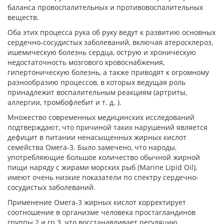
баланса провоспалительных и противовоспалительных
веществ.
Оба этих процесса рука об руку ведут к развитию основных
сердечно-сосудистых заболеваний, включая атеросклероз,
ишемическую болезнь сердца, острую и хроническую
недостаточность мозгового кровоснабжения,
гипертоническую болезнь, а также приводят к огромному
разнообразию процессов, в которых ведущая роль
принадлежит воспалительным реакциям (артриты,
аллергии, тромбофлебит и т. д. ).
Множество современных медицинских исследований
подтверждают, что причиной таких нарушений является
дефицит в питании ненасыщенных жирных кислот
семейства Омега-3. Было замечено, что народы,
употребляющие большое количество обычной жирной
пищи наряду с жирами морских рыб (Marine Lipid Oil),
имеют очень низкие показатели по спектру сердечно-
сосудистых заболеваний.
Применение Омега-3 жирных кислот корректирует
соотношение в организме человека простагландинов
группы 2 и гр.3, что восстанавливает регуляцию