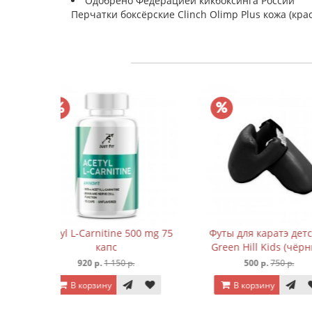
Одобрено Федерацией кикбоксинга России
Перчатки боксёрские Clinch Olimp Plus кожа (кр
 500 mg 75
Футы для каратэ детские
Штангетк
Green Hill Kids (чёрный)
 р.
500 р.
750 р.
2 490 р.
3
В корзину
В корзину