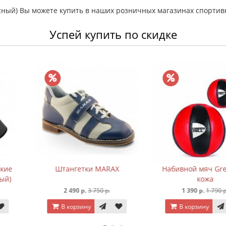
асный) Вы можете купить в наших розничных магазинах спортив
Успей купить по скидке
и MARAX
Набивной мяч Green Hill
Пояс для к
кожа
(кр
 750 р.
1 390 р.
1 790 р.
390 
В корзину
В корз