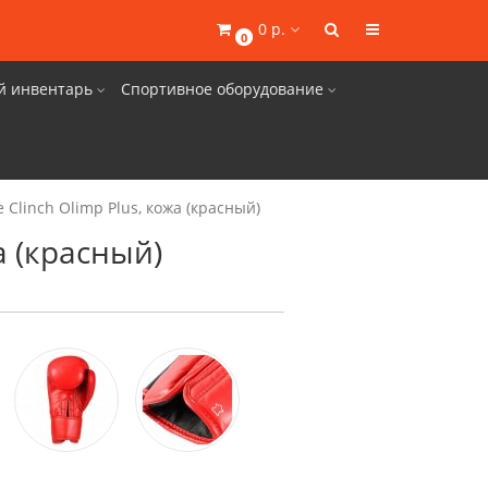
0 р.
0
й инвентарь
Спортивное оборудование
Clinch Olimp Plus, кожа (красный)
а (красный)