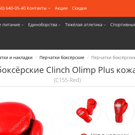
60) 640-05-40
Контакты
Акции
Скидки
е питание
Единоборства
Тяжёлая атлетика
Спортивны
тки и накладки
Перчатки боксёрские
Перчатки боксёрские 
оксёрские Clinch Olimp Plus кож
(C155-Red)