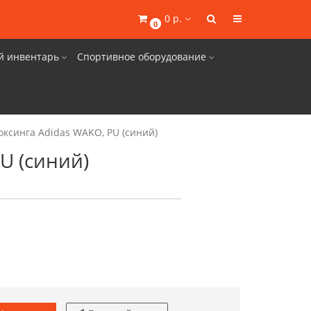
0 р.
0
й инвентарь
Спортивное оборудование
оксинга Adidas WAKO, PU (синий)
U (синий)