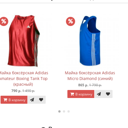
ская Adidas
Майка боксёрская Adidas
Шорты боксё
ng Tank Top
Micro Diamond (синий)
(с
ный)
865 р.
1 790 р.
920 р
490 р.
В корзину
В корз