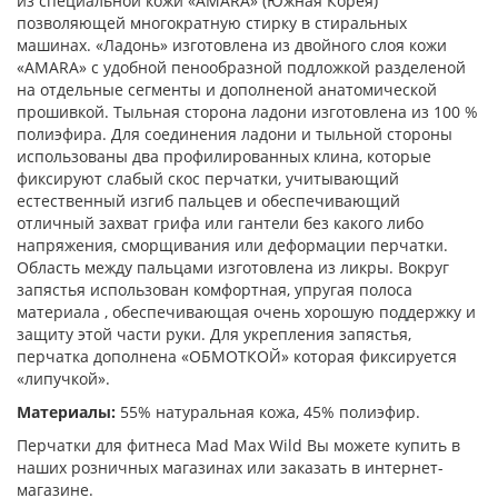
из специальной кожи «AMARА» (Южная Корея)
позволяющей многократную стирку в стиральных
машинах. «Ладонь» изготовлена из двойного слоя кожи
«AMARА» с удобной пенообразной подложкой разделеной
на отдельные сегменты и дополненой анатомической
прошивкой. Тыльная сторона ладони изготовлена из 100 %
полиэфира. Для соединения ладони и тыльной стороны
использованы два профилированных клина, которые
фиксируют слабый скос перчатки, учитывающий
естественный изгиб пальцев и обеспечивающий
отличный захват грифа или гантели без какого либо
напряжения, сморщивания или деформации перчатки.
Область между пальцами изготовлена из ликры. Вокруг
запястья использован комфортная, упругая полоса
материала , обеспечивающая очень хорошую поддержку и
защиту этой части руки. Для укрепления запястья,
перчатка дополнена «ОБМОТКОЙ» которая фиксируется
«липучкой».
Материалы:
55% натуральная кoжa, 45% пoлиэфир.
Перчатки для фитнеса Mad Max Wild Вы можете купить в
наших розничных магазинах или заказать в интернет-
магазине.