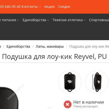
60) 640-05-40
Контакты
Акции
Скидки
е питание
Единоборства
Тяжёлая атлетика
Спортивны
я
Единоборства
Лапы, макивары
Подушка для лоу-кик Re
Подушка для лоу-кик Reyvel, PU
Нет в наличии
Товар распродан