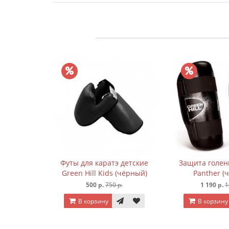
een Hill
Футы для каратэ детские
Защита голени
Green Hill Kids (чёрный)
Panther (
 р.
500 р.
750 р.
1 190 р.
1
В корзину
В корзину