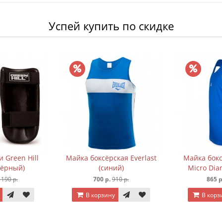
Успей купить по скидке
 Green Hill
Майка боксёрская Everlast
Майка бокс
чёрный)
(синий)
Micro Dia
 190 р.
700 р.
910 р.
865 р
В корзину
В корз