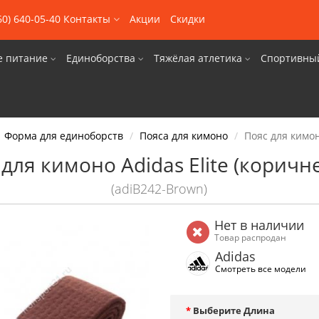
60) 640-05-40
Контакты
Акции
Скидки
е питание
Единоборства
Тяжёлая атлетика
Спортивны
Форма для единоборств
Пояса для кимоно
Пояс для кимон
 для кимоно Adidas Elite (коричн
(adiB242-Brown)
Нет в наличии
Товар распродан
Adidas
Смотреть все модели
Выберите Длина