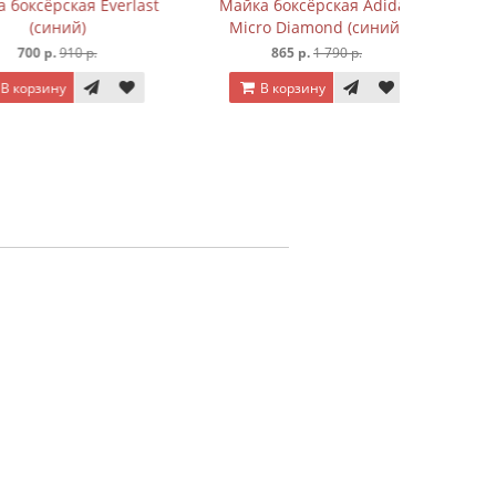
рская Everlast
Майка боксёрская Adidas
иний)
Micro Diamond (синий)
р.
910 р.
865 р.
1 790 р.
ину
В корзину