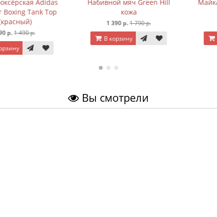
ская Adidas
Набивной мяч Green Hill
Майка боксё
ng Tank Top
кожа
(с
ный)
1 390 р.
1 790 р.
700 
490 р.
В корзину
В корз
Вы смотрели