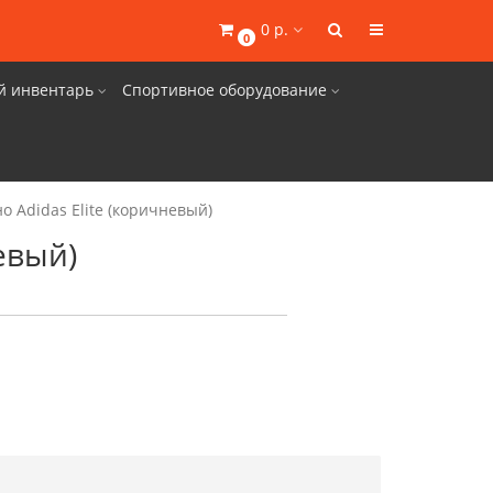
0 р.
0
й инвентарь
Спортивное оборудование
о Adidas Elite (коричневый)
евый)