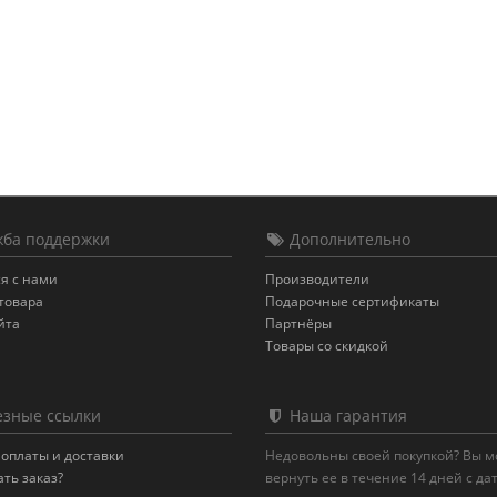
ба поддержки
Дополнительно
я с нами
Производители
товара
Подарочные сертификаты
йта
Партнёры
Товары со скидкой
зные ссылки
Наша гарантия
оплаты и доставки
Недовольны своей покупкой? Вы 
ать заказ?
вернуть ее в течение 14 дней с да