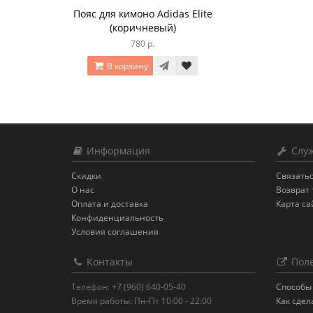
Пояс для кимоно Adidas Elite
(коричневый)
780 р.
В корзину
Информация
Служ
Скидки
Связатьс
О нас
Возврат 
Оплата и доставка
Карта са
Конфиденциальность
Условия соглашения
Контакты
Поле
Телефон: +7 (960) 640-05-40
Способы 
Время работы: Пн-Пт 10:00 - 22:00
Как сдел