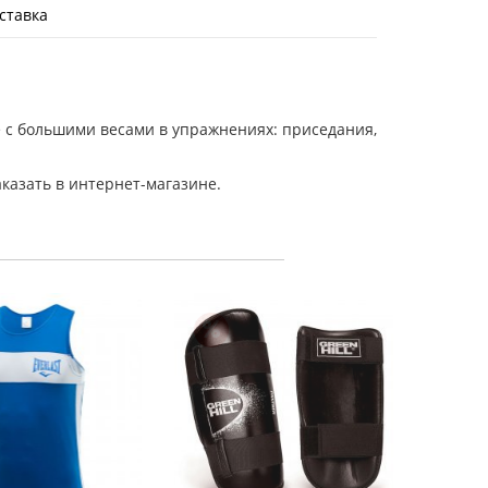
ставка
 с большими весами в упражнениях: приседания,
казать в интернет-магазине.
Набивно
1 
В к