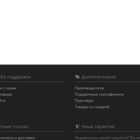
ба поддержки
Дополнительно
я с нами
Производители
товара
Подарочные сертификаты
йта
Партнёры
Товары со скидкой
зные ссылки
Наша гарантия
оплаты и доставки
Недовольны своей покупкой? Вы 