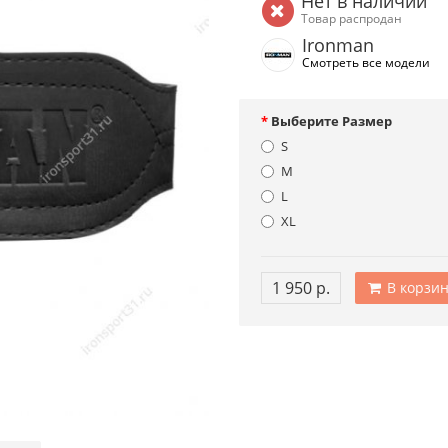
Нет в наличии
Товар распродан
Ironman
Смотреть все модели
Выберите Размер
S
M
L
XL
1 950 р.
В корзин