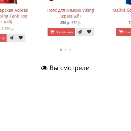
ская Adidas
Пояс для кимоно Viking
Майка боксё
ng Tank Top
(красный)
(с
ный)
250 р.
350 р.
700 
490 р.
В корзину
В корз
Вы смотрели