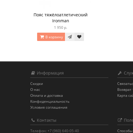
Пояс тяжёлоатлетический
Ironman
1 950 р.
В корзину
Информация
Служ
Скидки
Связатьс
О нас
Возврат 
Оплата и доставка
Карта са
Конфиденциальность
Условия соглашения
Контакты
Поле
Телефон: +7 (960) 640-05-40
Способы 