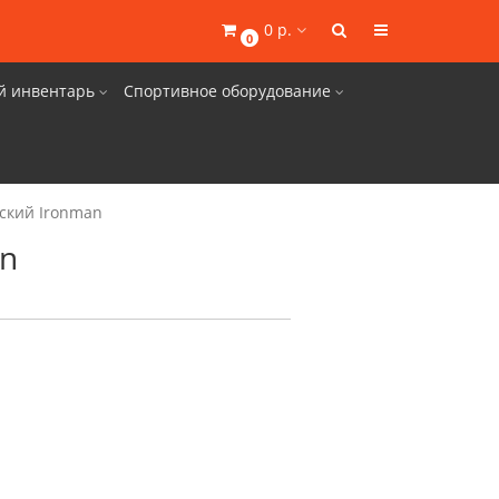
0 р.
0
й инвентарь
Спортивное оборудование
ский Ironman
an