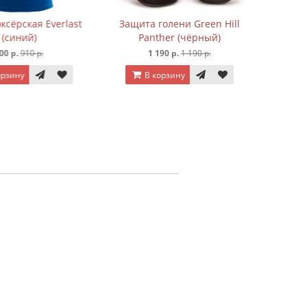
рская Everlast
Защита голени Green Hill
иний)
Panther (чёрный)
р.
910 р.
1 190 р.
1 190 р.
ину
В корзину