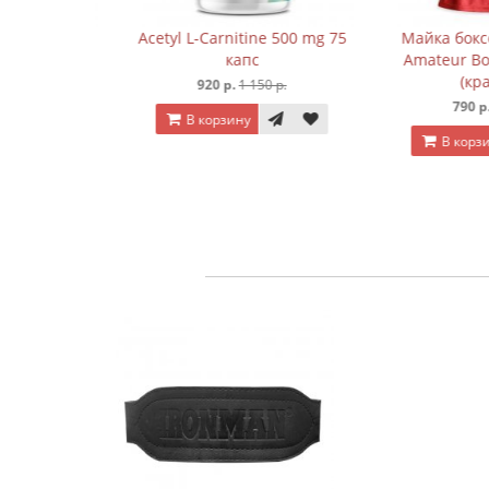
 Everlast
Acetyl L-Carnitine 500 mg 75
Майка боксёр
капc
Amateur Boxi
(крас
р.
920 р.
1 150 р.
790 р.
1 
В корзину
В корзину