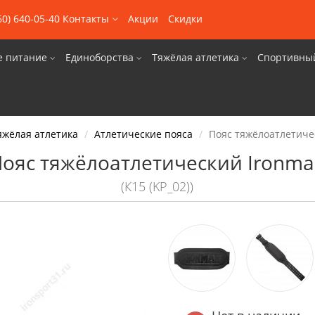
60) 640-05-40
Контакты
Акции
Скидки
е питание
Единоборства
Тяжёлая атлетика
Спортивны
яжёлая атлетика
Атлетические пояса
Пояс тяжёлоатлетиче
ояс тяжёлоатлетический Ironm
(К15 (KP_02))