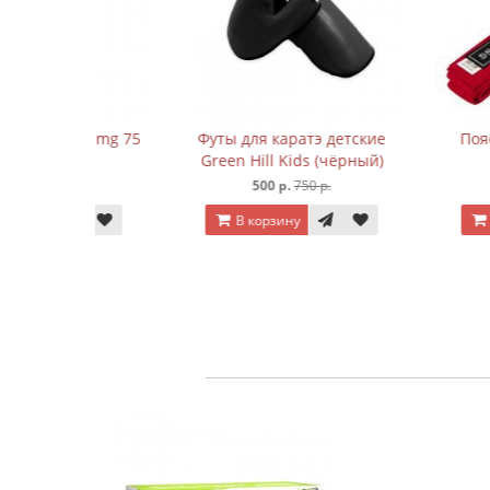
 500 mg 75
Футы для каратэ детские
Пояс для ким
Green Hill Kids (чёрный)
(крас
р.
500 р.
750 р.
250 р.
3
В корзину
В корзину