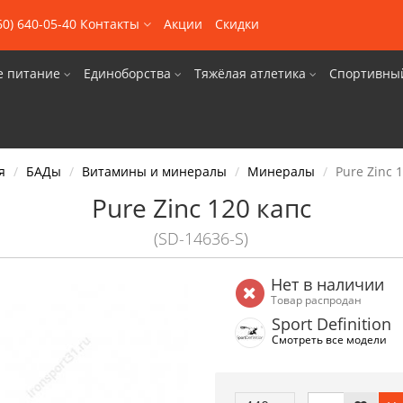
60) 640-05-40
Контакты
Акции
Скидки
е питание
Единоборства
Тяжёлая атлетика
Спортивны
я
БАДы
Витамины и минералы
Минералы
Pure Zinc 
Pure Zinc 120 капс
(SD-14636-S)
Нет в наличии
Товар распродан
Sport Definition
Смотреть все модели