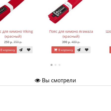
оно Viking
Пояс для кимоно Arawaza
Шорты боксё
ный)
(красный)
(с
50 р.
390 р.
480 р.
920 р
В корзину
В корз
Вы смотрели