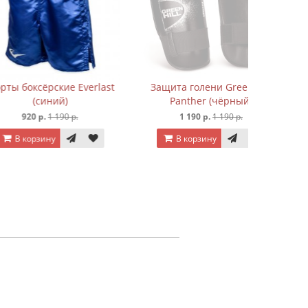
рские Everlast
Защита голени Green Hill
иний)
Panther (чёрный)
.
1 190 р.
1 190 р.
1 190 р.
ину
В корзину