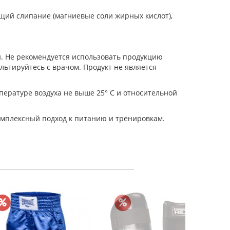
щий слипание (магниевые соли жирных кислот),
. Не рекомендуется использовать продукцию
ьтируйтесь с врачом. Продукт не является
пературе воздуха не выше 25° С и относительной
омплексный подход к питанию и тренировкам.
Набивно
1 
В к