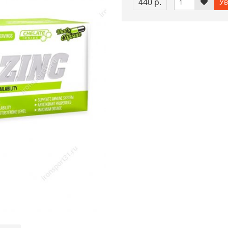
440 р.
Ув