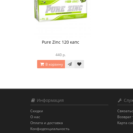
Pure Zinc 120 капс
440 р.
В корзину
Информация
Служ
Скидки
Связатьс
О нас
Возврат 
Оплата и доставка
Карта са
Конфиденциальность