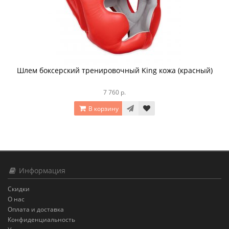
Шлем боксерский тренировочный King кожа (красный)
7 760 р.
В корзину
Информация
Скидки
О нас
Оплата и доставка
Конфиденциальность