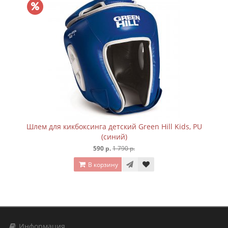
Шлем для кикбоксинга детский Green Hill Kids, PU
(синий)
590 р.
1 790 р.
В корзину
Информация