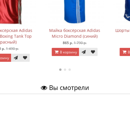
ская Adidas
Майка боксёрская Adidas
Шорты боксё
ng Tank Top
Micro Diamond (синий)
(с
ный)
865 р.
1 790 р.
920 р
490 р.
В корзину
В корз
Вы смотрели