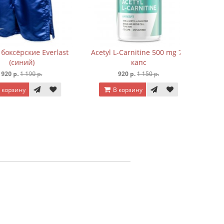
рские Everlast
Acetyl L-Carnitine 500 mg 75
иний)
капc
.
1 190 р.
920 р.
1 150 р.
ину
В корзину