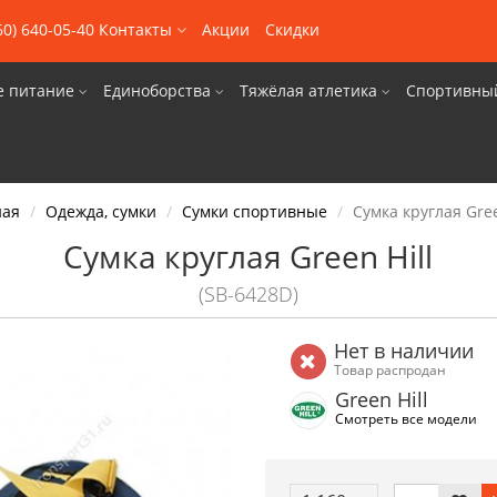
60) 640-05-40
Контакты
Акции
Скидки
е питание
Единоборства
Тяжёлая атлетика
Спортивны
ная
Одежда, сумки
Сумки спортивные
Сумка круглая Gree
Сумка круглая Green Hill
(SB-6428D)
Нет в наличии
Товар распродан
Green Hill
Смотреть все модели