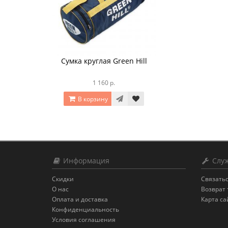
Сумка круглая Green Hill
1 160 р.
В корзину
Информация
Служ
Скидки
Связатьс
О нас
Возврат 
Оплата и доставка
Карта са
Конфиденциальность
Условия соглашения