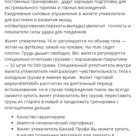
постоянных тренировках , дадут хорошую подготовку для
экстремального туризма и горных восхождений.
Ежедневные силовые упражнения в жилете утяжелителе
для растяжки и развития мышц
ног(выпрыгивания,перекаты,выпады) увеличат точность и
показатели силы удара для поединков.
Жилет утяжелитель 16 кг регулируется по объему тела —
летом на футболку, зимой на пуховик. На теле сидит
плотно. Грудь дышит свободно. Вес жилета регулируется
специально отлитыми грузами с порошковым покрытием
— 32 штук по 500 грамм. Специальный уплотнитель внутри
жилета утяжелителя нейтрализует чувствительность тела к
холодным грузам в зимнее время. Жилет торговой
марки»БАНЗАЙ» рассчитан на длительный период
использования, но в случае повреждения ткани, вы всегда
сможете купить жилет утяжелитель без грузов, переставить
грузы из старого в новый и продолжать тренировки с
отягощением дальше.
Качество гарантируем.
Имеется гигиенический сертификат.
Жилет утяжелитель Банзай Профи Вы можете купить
в наших розничных магазинах или заказать в