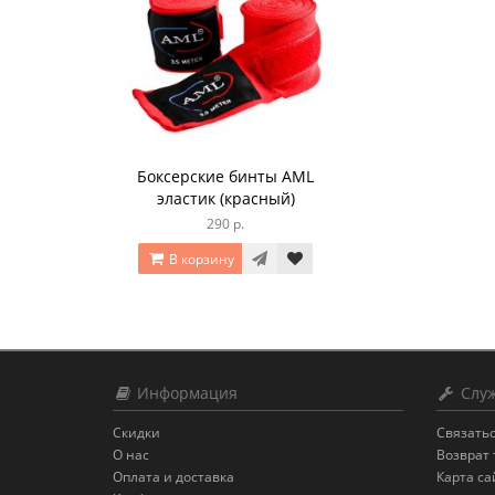
Боксерские бинты AML
эластик (красный)
290 р.
В корзину
Информация
Служ
Скидки
Связатьс
О нас
Возврат 
Оплата и доставка
Карта са