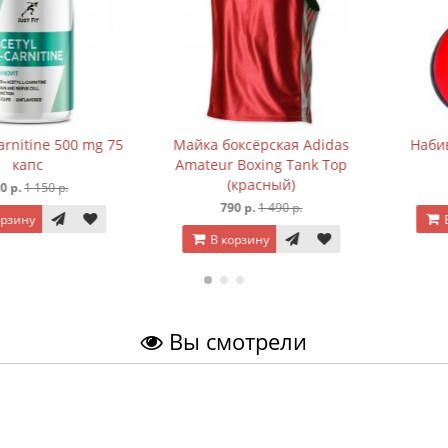
ine 500 mg 75
Майка боксёрская Adidas
Набивной м
c
Amateur Boxing Tank Top
(красный)
150 р.
1 390 
790 р.
1 490 р.
В корз
В корзину
Вы смотрели