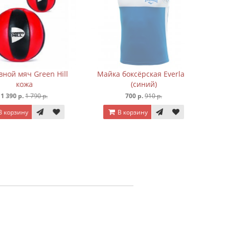
В к
яч Green Hill
Майка боксёрская Everlast
кожа
(синий)
р.
1 790 р.
700 р.
910 р.
ину
В корзину