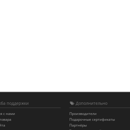
ба поддержки
Дополнительно
я с нами
Производители
товара
Подарочные сертификаты
йта
Партнёры