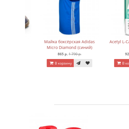
ARAX
Майка боксёрская Adidas
Acetyl L-Carnit
Micro Diamond (синий)
кап
 р.
865 р.
1 790 р.
920 р.
1 
В корзину
В корзину