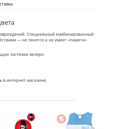
ставка
цвета
оповреждений. Специальный комбинированный
йствиям — не тянется и не имеет «памяти»
ощью застежки велкро.
ь в интернет-магазине.
Футы дл
Green H
5