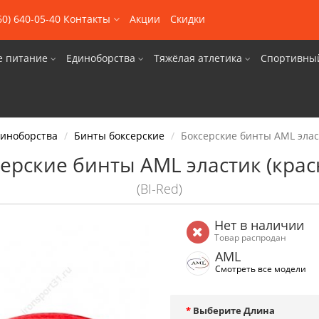
60) 640-05-40
Контакты
Акции
Скидки
е питание
Единоборства
Тяжёлая атлетика
Спортивны
диноборства
Бинты боксерские
Боксерские бинты AML элас
ерские бинты AML эластик (кра
(BI-Red)
Нет в наличии
Товар распродан
AML
Смотреть все модели
Выберите Длина