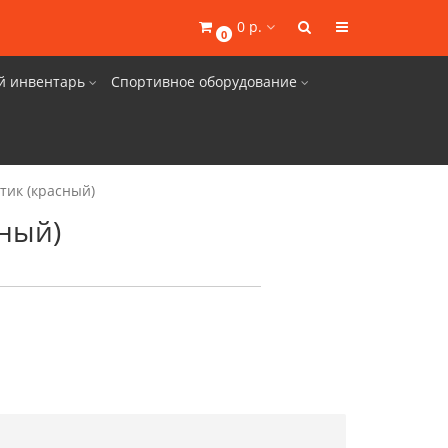
0 р.
0
й инвентарь
Спортивное оборудование
тик (красный)
сный)