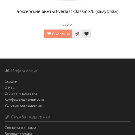
Боксерские бинты Everlast Classic х/б (камуфляж)
630 р.
В корзину
Информация
Скидки
О нас
Оплата и доставка
Конфиденциальность
Условия соглашения
Служба поддержки
Связаться с нами
Возврат товара