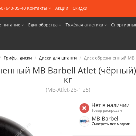
60) 640-05-40
Контакты
Акции
Скидки
е питание
Единоборства
Тяжёлая атлетика
Спортивны
Грифы, диски
Диски для штанги
Диск обрезиненный MB Bar
енный MB Barbell Atlet (чёрный) 
кг
(MB-Atlet-26-1,25)
Нет в наличии
Товар распродан
MB Barbell
Смотреть все модели