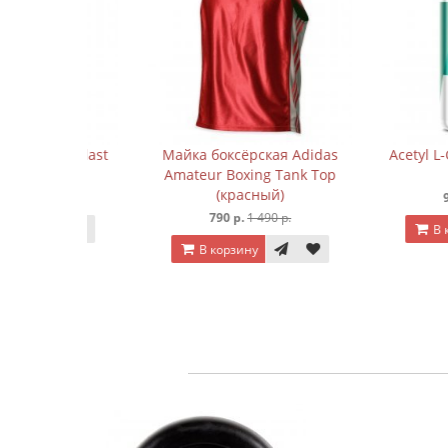
 Everlast
Майка боксёрская Adidas
Acetyl L-Carnit
Amateur Boxing Tank Top
кап
(красный)
р.
920 р.
1 
790 р.
1 490 р.
В корзину
В корзину