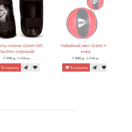
В к
ени Green Hill
Набивной мяч Green Hill
r (чёрный)
кожа
р.
1 190 р.
1 390 р.
1 790 р.
ину
В корзину