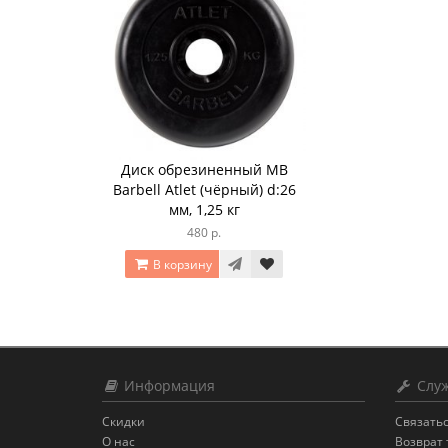
Диск обрезиненный MB
Barbell Atlet (чёрный) d:26
мм, 1,25 кг
480 р.
В корзину
Информация
Служ
Скидки
Связатьс
О нас
Возврат 