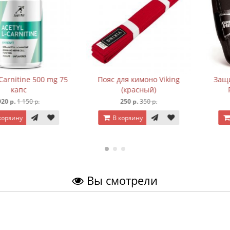
ine 500 mg 75
Пояс для кимоно Viking
Защита гол
c
(красный)
Panthe
150 р.
250 р.
350 р.
1 190 
В корзину
В корз
Вы смотрели