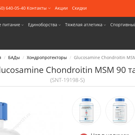
60) 640-05-40
Контакты
Акции
Скидки
е питание
Единоборства
Тяжёлая атлетика
Спортивны
я
БАДы
Хондропротекторы
Glucosamine Chondroitin MSM
lucosamine Chondroitin MSM 90 т
(SNT-19198-S)