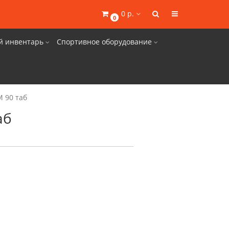
0 р.
0
й инвентарь
Спортивное оборудование
 90 таб
аб