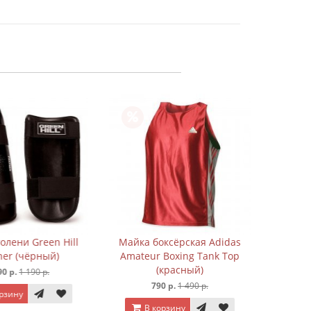
Шорты бо
9
В к
ени Green Hill
Майка боксёрская Adidas
r (чёрный)
Amateur Boxing Tank Top
(красный)
р.
1 190 р.
790 р.
1 490 р.
ину
В корзину