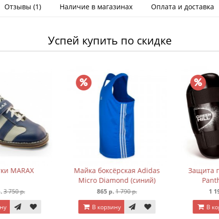
Отзывы (1)
Наличие в магазинах
Оплата и доставка
Успей купить по скидке
и MARAX
Майка боксёрская Adidas
Защита гол
Micro Diamond (синий)
Panthe
 750 р.
865 р.
1 790 р.
1 190 
В корзину
В корз