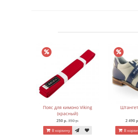
een Hill
Пояс для кимоно Viking
Штангетк
(красный)
 р.
250 р.
350 р.
2 490 р.
3
В корзину
В корзину