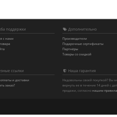
ба поддержки
Дополнительно
я с нами
Производители
товара
Подарочные сертификаты
йта
Партнёры
Товары со скидкой
зные ссылки
Наша гарантия
оплаты и доставки
Недовольны своей покупкой? Вы 
ать заказ?
вернуть ее в течение 14 дней с да
продажи, согласно
нашим правил