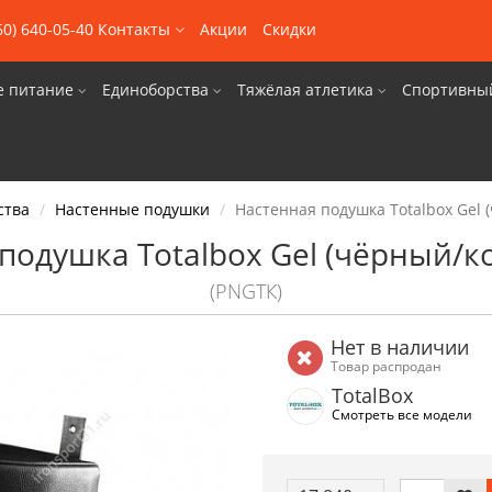
60) 640-05-40
Контакты
Акции
Скидки
е питание
Единоборства
Тяжёлая атлетика
Спортивны
ства
Настенные подушки
Настенная подушка Totalbox Gel
подушка Totalbox Gel (чёрный/
(PNGTК)
Нет в наличии
Товар распродан
TotalBox
Смотреть все модели