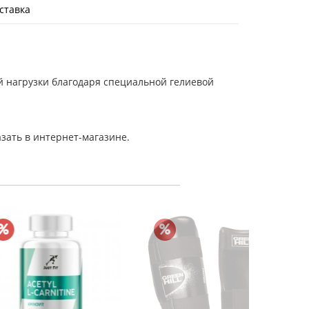
ставка
й нагрузки благодаря специальной гелиевой
зать в интернет-магазине.
Пояс дл
3
В к