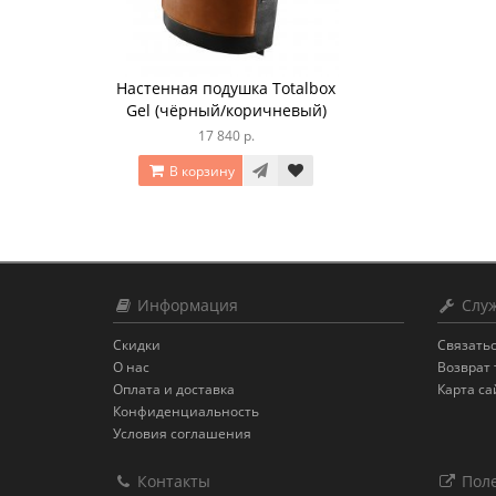
Настенная подушка Totalbox
Gel (чёрный/коричневый)
17 840 р.
В корзину
Информация
Служ
Скидки
Связатьс
О нас
Возврат 
Оплата и доставка
Карта са
Конфиденциальность
Условия соглашения
Контакты
Поле