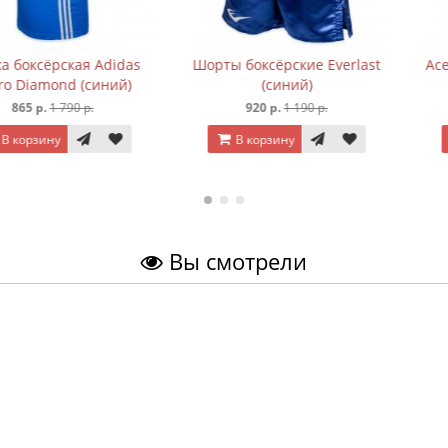
ская Adidas
Шорты боксёрские Everlast
Acetyl L-Car
nd (синий)
(синий)
790 р.
920 р.
1 190 р.
920 р
В корзину
В корз
Вы смотрели