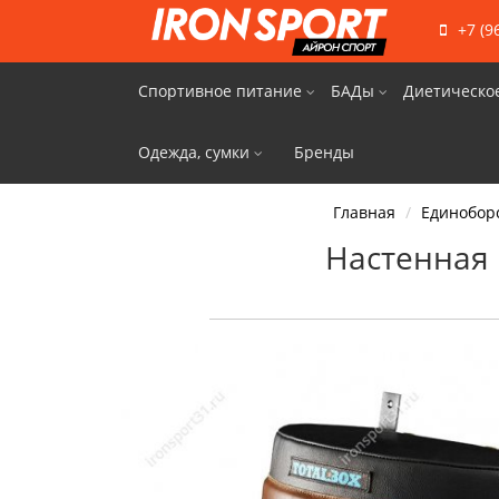
+7 (9
Спортивное питание
БАДы
Диетическо
Одежда, сумки
Бренды
Главная
Единобор
Настенная 