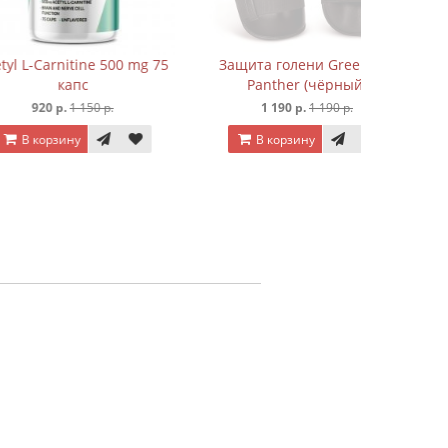
nitine 500 mg 75
Защита голени Green Hill
капc
Panther (чёрный)
.
1 150 р.
1 190 р.
1 190 р.
ину
В корзину