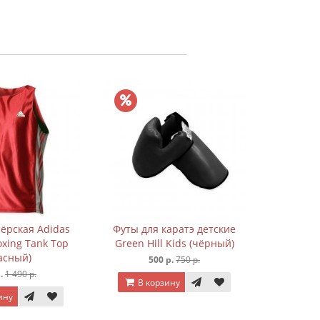
Пояс дл
3
В к
ёрская Adidas
Футы для каратэ детские
xing Tank Top
Green Hill Kids (чёрный)
асный)
500 р.
750 р.
.
1 490 р.
В корзину
ину