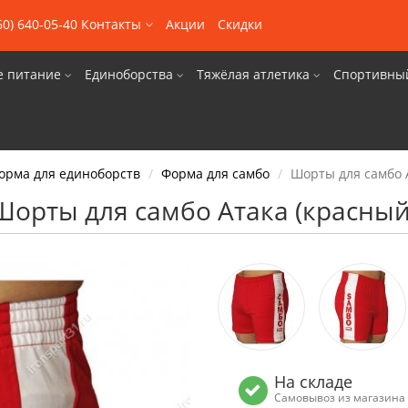
60) 640-05-40
Контакты
Акции
Скидки
е питание
Единоборства
Тяжёлая атлетика
Спортивны
орма для единоборств
Форма для самбо
Шорты для самбо 
Шорты для самбо Атака (красный
На складе
Самовывоз из магазина