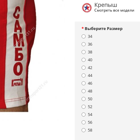
Крепыш
Смотреть все модели
Выберите Размер
34
36
38
40
42
44
46
48
50
52
54
56
58