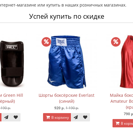
нтернет-магазине или купить в наших розничных магазинах.
Успей купить по скидке
 Green Hill
Шорты боксёрские Everlast
Майка бокс
чёрный)
(синий)
Amateur Bo
(кр
 190 р.
920 р.
1 190 р.
790 р
В корзину
В корз