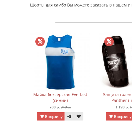
Шорты для самбо Вы можете заказать в нашем и
 500 mg 75
Майка боксёрская Everlast
Защита голени
(синий)
Panther (
р.
700 р.
910 р.
1 190 р.
1
В корзину
В корзину